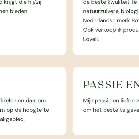
krijgt die hij/zij
de beste kwaliteit te
nen bieden.
natuurzuivere, biolog
Nederlandse merk Bot
Ook verkoop ik produ
Loveli.
PASSIE E
wikkelen en daarom
Mijn passie en liefde
 om op de hoogte te
om het beste te geven
vakgebied.